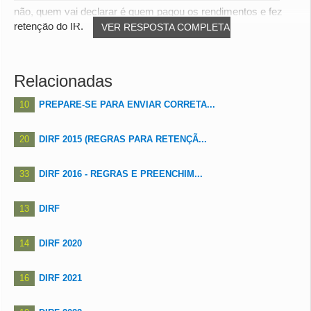
não, quem vai declarar é quem pagou os rendimentos e fez
retenção do IR.
VER RESPOSTA COMPLETA
Relacionadas
10
PREPARE-SE PARA ENVIAR CORRETA...
20
DIRF 2015 (REGRAS PARA RETENÇÃ...
33
DIRF 2016 - REGRAS E PREENCHIM...
13
DIRF
14
DIRF 2020
16
DIRF 2021