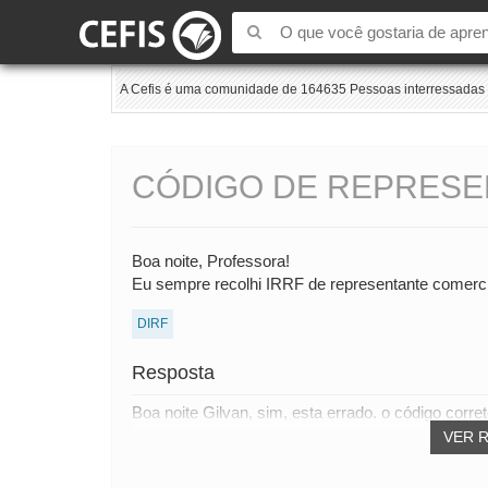
A Cefis é uma comunidade de 164635 Pessoas interressadas e
CÓDIGO DE REPRESE
Boa noite, Professora!
Eu sempre recolhi IRRF de representante comerci
DIRF
Resposta
Boa noite Gilvan, sim, esta errado. o código corr
VER 