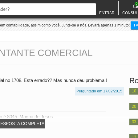
D
ENTRAR
CONSUL
m contabilidade, assim como você. Junte-se a nós. Levará apenas 1 minuto:
F
NTANTE COMERCIAL
Re
al no 1708. Está errado?? Mas nunca deu problema!!
10
Perguntado em 17/02/2015
20
eto é 8045. Magna de Jesus.
33
RESPOSTA COMPLETA
13