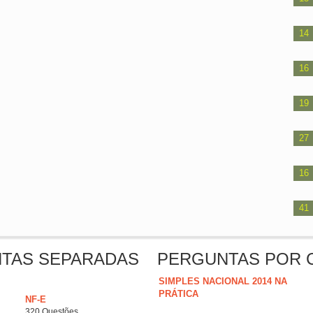
14
16
19
27
16
41
NTAS SEPARADAS
PERGUNTAS POR 
SIMPLES NACIONAL 2014 NA
PRÁTICA
NF-E
320 Questões