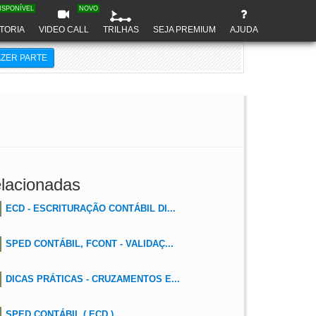
ISPONÍVEL
NOVO
TORIA
VIDEO CALL
TRILHAS
SEJA PREMIUM
AJUDA
AZER PARTE
lacionadas
ECD - ESCRITURAÇÃO CONTÁBIL DI...
SPED CONTÁBIL, FCONT - VALIDAÇ...
DICAS PRÁTICAS - CRUZAMENTOS E...
SPED CONTÁBIL ( ECD )