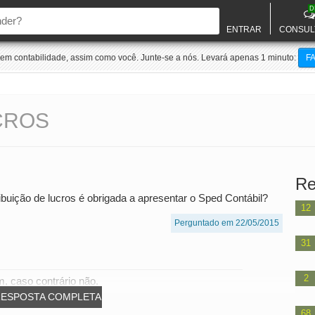
D
ENTRAR
CONSUL
m contabilidade, assim como você. Junte-se a nós. Levará apenas 1 minuto:
F
CROS
Re
ibuição de lucros é obrigada a apresentar o Sped Contábil?
12
Perguntado em 22/05/2015
31
2
m, caso contrário não.
RESPOSTA COMPLETA
68