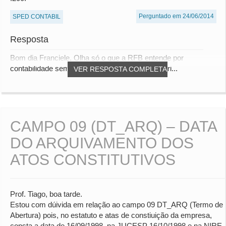
Perguntado em 24/06/2014
SPED CONTABIL
Resposta
Bom dia Franciele, Olha só o que a RFB entende por
contabilidade sem movimento: "As regras de obri...
VER RESPOSTA COMPLETA
CAMPO 09 (DT_ARQ) – DATA
DO ARQUIVAMENTO DOS
ATOS CONSTITUTIVOS
Prof. Tiago, boa tarde.
Estou com dúivida em relação ao campo 09 DT_ARQ (Termo de
Abertura) pois, no estatuto e atas de constiuição da empresa,
consta a data de 16/09/1998, na JUCESP 16/10/1998 e na NIRE