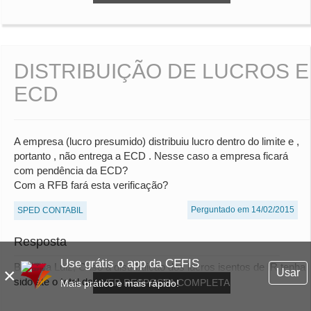
DISTRIBUIÇÃO DE LUCROS E
ECD
A empresa (lucro presumido) distribuiu lucro dentro do limite e ,
portanto , não entrega a ECD . Nesse caso a empresa ficará
com pendência da ECD?
Com a RFB fará esta verificação?
Perguntado em 14/02/2015
SPED CONTABIL
Resposta
Use grátis o app da CEFIS
Bom dia Luiz, Caso a distribuição dos lucros isentos de IR tenha
×
Usar
sido até o total da base de cálculo...
VER RESPOSTA COMPLETA
Mais prático e mais rápido!