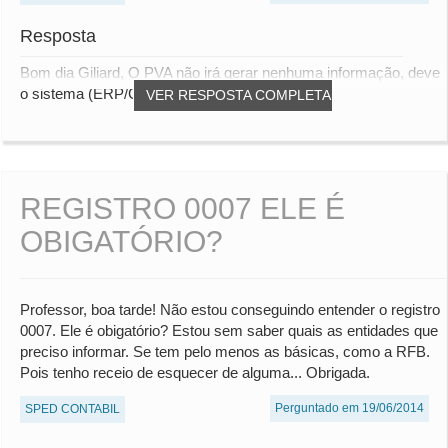
Resposta
Bom dia Giliard, O PVA não irá gerar nenhuma informação, deve
o sistema (ERP/Consultoria) gerar o m...
VER RESPOSTA COMPLETA
REGISTRO 0007 ELE É
OBIGATÓRIO?
Professor, boa tarde! Não estou conseguindo entender o registro
0007. Ele é obigatório? Estou sem saber quais as entidades que
preciso informar. Se tem pelo menos as básicas, como a RFB.
Pois tenho receio de esquecer de alguma... Obrigada.
Perguntado em 19/06/2014
SPED CONTABIL