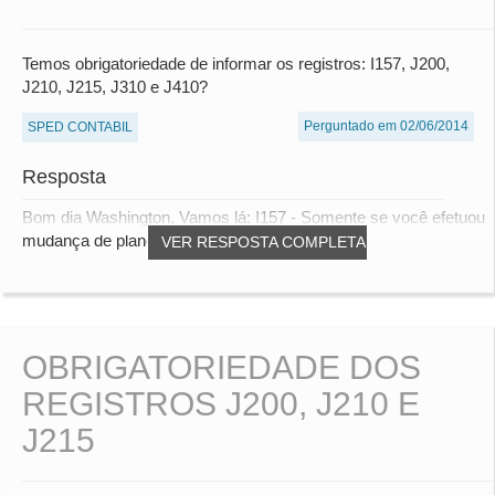
Temos obrigatoriedade de informar os registros: I157, J200,
J210, J215, J310 e J410?
Perguntado em 02/06/2014
SPED CONTABIL
Resposta
Bom dia Washington, Vamos lá: I157 - Somente se você efetuou
mudança de plano de contas; J200, J210...
VER RESPOSTA COMPLETA
OBRIGATORIEDADE DOS
REGISTROS J200, J210 E
J215