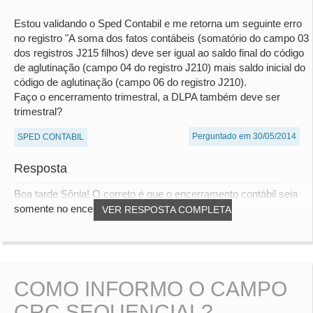
Estou validando o Sped Contabil e me retorna um seguinte erro
no registro "A soma dos fatos contábeis (somatório do campo 03
dos registros J215 filhos) deve ser igual ao saldo final do código
de aglutinação (campo 04 do registro J210) mais saldo inicial do
código de aglutinação (campo 06 do registro J210).
Faço o encerramento trimestral, a DLPA também deve ser
trimestral?
Perguntado em 30/05/2014
SPED CONTABIL
Resposta
Boa tarde Sônia! O correto é que o encerramento contábil seja
somente no encerramento do ano, uma v...
VER RESPOSTA COMPLETA
COMO INFORMO O CAMPO
CRC SEQUENCIAL?