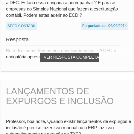
a DFC. Estaria essa obrigada a acompanhar ? E para as
empresas do Simples Nacional que fazem a escrituração
contábil, Podem estas aderir ao ECD ?
Perguntado em 06/06/2014
SPED CONTABIL
Resposta
Bom dia Lucas! Vamos aos questionamentos: - A DFC é
obrigatória apresentação conforme a Lei 6.404/...
VER RESPOSTA COMPLETA
LANÇAMENTOS DE
EXPURGOS E INCLUSÃO
Professor, boa noite, Quando existir lançamentos de expurgos e
inclusão é preciso fazer isso manual ou o ERP faz isso
automaticamente na geração do TXT?