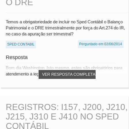
O DRE
Temos a obrigatoriedade de incluir no Sped Contábil o Balanço
Patrimonial e o DRE trimestralmente por força do Art.274 do IR,
no caso da apuração ser trimestral?
Perguntado em 02/06/2014
SPED CONTABIL
Resposta
Bom dia Washington, Isto mesmo, estes são obrigatórios para
atendimento à legislação fiscal. Atualm...
VER RESPOSTA COMPLETA
REGISTROS: I157, J200, J210,
J215, J310 E J410 NO SPED
CONTÁBIL