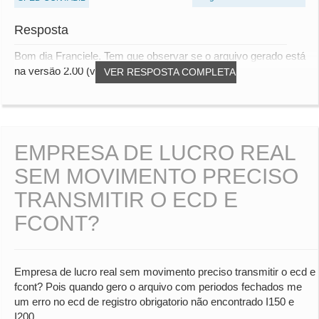
Resposta
Bom dia Franciele, Tem que observar se o arquivo gerado está
na versão 2.00 (verificar registro I01...
VER RESPOSTA COMPLETA
EMPRESA DE LUCRO REAL
SEM MOVIMENTO PRECISO
TRANSMITIR O ECD E
FCONT?
Empresa de lucro real sem movimento preciso transmitir o ecd e
fcont? Pois quando gero o arquivo com periodos fechados me
um erro no ecd de registro obrigatorio não encontrado I150 e
I200.