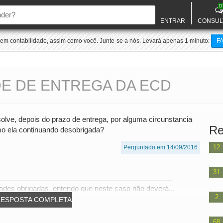
D
ENTRAR
CONSUL
m contabilidade, assim como você. Junte-se a nós. Levará apenas 1 minuto:
F
E DE ENTREGA DA ECD
ve, depois do prazo de entrega, por alguma circunstancia
Re
o ela continuando desobrigada?
12
Perguntado em 14/09/2016
31
dades obrigadas, entendo que neste caso não deverá...
2
RESPOSTA COMPLETA
68