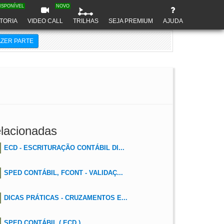
ISPONÍVEL
NOVO
TORIA
VIDEO CALL
TRILHAS
SEJA PREMIUM
AJUDA
AZER PARTE
lacionadas
ECD - ESCRITURAÇÃO CONTÁBIL DI...
SPED CONTÁBIL, FCONT - VALIDAÇ...
DICAS PRÁTICAS - CRUZAMENTOS E...
SPED CONTÁBIL ( ECD )