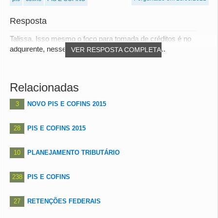
Resposta
Talissa. Isso mesmo o foco para tomada de créditos é no
adquirente, nesse caso sua empresa tomará cr...
VER RESPOSTA COMPLETA
Relacionadas
3
NOVO PIS E COFINS 2015
28
PIS E COFINS 2015
10
PLANEJAMENTO TRIBUTÁRIO
238
PIS E COFINS
27
RETENÇÕES FEDERAIS