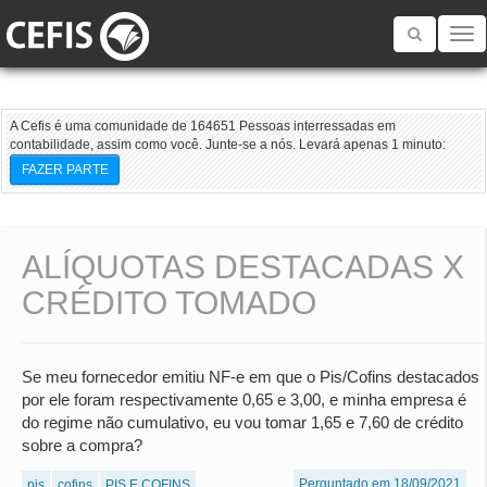
Toggle
navigatio
A Cefis é uma comunidade de 164651 Pessoas interressadas em
contabilidade, assim como você. Junte-se a nós. Levará apenas 1 minuto:
FAZER PARTE
ALÍQUOTAS DESTACADAS X
CRÉDITO TOMADO
Se meu fornecedor emitiu NF-e em que o Pis/Cofins destacados
por ele foram respectivamente 0,65 e 3,00, e minha empresa é
do regime não cumulativo, eu vou tomar 1,65 e 7,60 de crédito
sobre a compra?
Perguntado em 18/09/2021
pis
cofins
PIS E COFINS