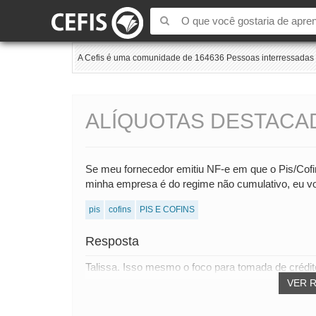
A Cefis é uma comunidade de 164636 Pessoas interressadas e
ALÍQUOTAS DESTACA
Se meu fornecedor emitiu NF-e em que o Pis/Cofi
minha empresa é do regime não cumulativo, eu vo
pis
cofins
PIS E COFINS
Resposta
Talissa. Isso mesmo o foco para tomada de crédit
VER 