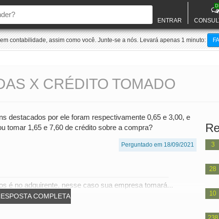
D
ENTRAR
CONSUL
m contabilidade, assim como você. Junte-se a nós. Levará apenas 1 minuto:
F
DAS X CRÉDITO TOMADO
ns destacados por ele foram respectivamente 0,65 e 3,00, e
Re
u tomar 1,65 e 7,60 de crédito sobre a compra?
3
Perguntado em 18/09/2021
28
os é no adquirente, nesse caso sua empresa tomará...
10
RESPOSTA COMPLETA
238