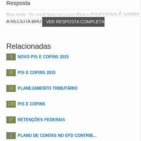
Resposta
Boa tarde, Se você tiver no Lucro Real o PIS/COFINS É SOBRE
A RECEITA BRUTA. Se você tiver no Lucr...
VER RESPOSTA COMPLETA
Relacionadas
3
NOVO PIS E COFINS 2015
28
PIS E COFINS 2015
10
PLANEJAMENTO TRIBUTÁRIO
238
PIS E COFINS
27
RETENÇÕES FEDERAIS
1
PLANO DE CONTAS NO EFD CONTRIB...