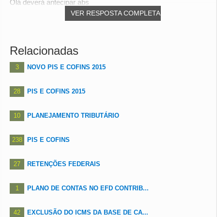
Olá deverá antecipar abs
VER RESPOSTA COMPLETA
Relacionadas
3
NOVO PIS E COFINS 2015
28
PIS E COFINS 2015
10
PLANEJAMENTO TRIBUTÁRIO
238
PIS E COFINS
27
RETENÇÕES FEDERAIS
1
PLANO DE CONTAS NO EFD CONTRIB...
42
EXCLUSÃO DO ICMS DA BASE DE CA...