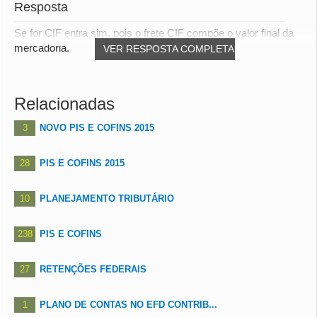
Resposta
Se for CIF entra sim, pois o frete CIF compõe o valor final da
mercadoria.
VER RESPOSTA COMPLETA
Relacionadas
3
NOVO PIS E COFINS 2015
28
PIS E COFINS 2015
10
PLANEJAMENTO TRIBUTÁRIO
238
PIS E COFINS
27
RETENÇÕES FEDERAIS
1
PLANO DE CONTAS NO EFD CONTRIB...