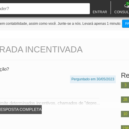
D
ENTRAR
CONSUL
m contabilidade, assim como você. Junte-se a nós. Levará apenas 1 minuto:
F
RADA INCENTIVADA
ação?
Re
Perguntado em 30/05/2023
3
28
 admite determinados incentivos, chamados de "depre...
RESPOSTA COMPLETA
10
238