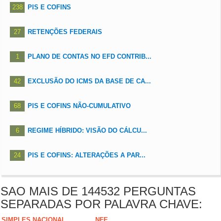
238
PIS E COFINS
27
RETENÇÕES FEDERAIS
1
PLANO DE CONTAS NO EFD CONTRIB...
42
EXCLUSÃO DO ICMS DA BASE DE CA...
68
PIS E COFINS NÃO-CUMULATIVO
6
REGIME HÍBRIDO: VISÃO DO CÁLCU...
24
PIS E COFINS: ALTERAÇÕES A PAR...
SAO MAIS DE 144532 PERGUNTAS
SEPARADAS POR PALAVRA CHAVE:
SIMPLES NACIONAL
NFE