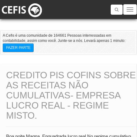
Toggle
navigatio
A Cefis é uma comunidade de 164661 Pessoas interressadas em
contabilidade, assim como você. Junte-se a nós. Levará apenas 1 minuto:
FAZER PARTE
CREDITO PIS COFINS SOBRE
AS RECEITAS NÃO
CUMULATIVAS- EMPRESA
LUCRO REAL - REGIME
MISTO.
Boa noite.Magna, Enquadrada lucro real No regime cumulativo