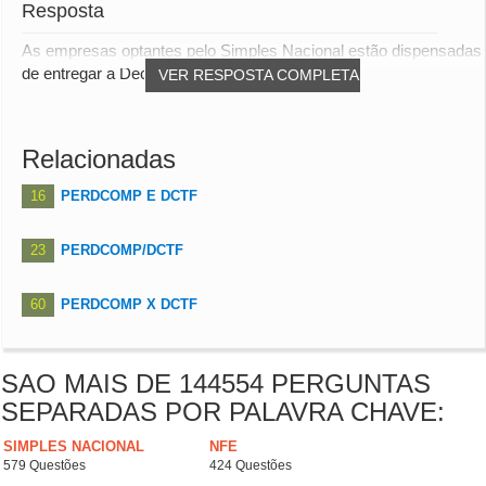
Resposta
As empresas optantes pelo Simples Nacional estão dispensadas
de entregar a Declaração de Débitos e C...
VER RESPOSTA COMPLETA
Relacionadas
16
PERDCOMP E DCTF
23
PERDCOMP/DCTF
60
PERDCOMP X DCTF
SAO MAIS DE 144554 PERGUNTAS
SEPARADAS POR PALAVRA CHAVE:
SIMPLES NACIONAL
NFE
579 Questões
424 Questões