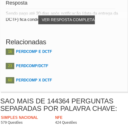
Resposta
Sendo pago até 30 dias após notificação (data da entrega da
DCTF) fica condicionado desconto no valo...
VER RESPOSTA COMPLETA
Relacionadas
16
PERDCOMP E DCTF
23
PERDCOMP/DCTF
60
PERDCOMP X DCTF
SAO MAIS DE 144364 PERGUNTAS
SEPARADAS POR PALAVRA CHAVE:
SIMPLES NACIONAL
NFE
579 Questões
424 Questões