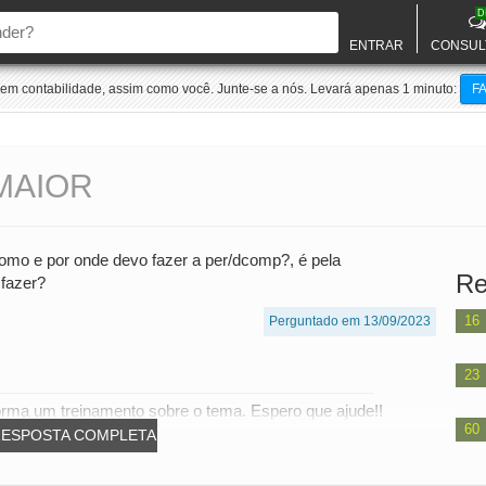
D
ENTRAR
CONSUL
m contabilidade, assim como você. Junte-se a nós. Levará apenas 1 minuto:
F
MAIOR
como e por onde devo fazer a per/dcomp?, é pela
Re
fazer?
16
Perguntado em 13/09/2023
23
orma um treinamento sobre o tema. Espero que ajude!!
60
RESPOSTA COMPLETA