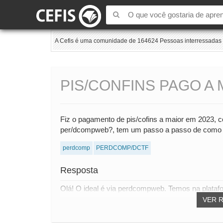
A Cefis é uma comunidade de 164624 Pessoas interressadas e
PIS/CONFINS PAGO A 
Fiz o pagamento de pis/cofins a maior em 2023, 
per/dcompweb?, tem um passo a passo de como 
perdcomp
PERDCOMP/DCTF
Resposta
Olá! O ideal é via perdcompweb. Temos na plataf
VER 