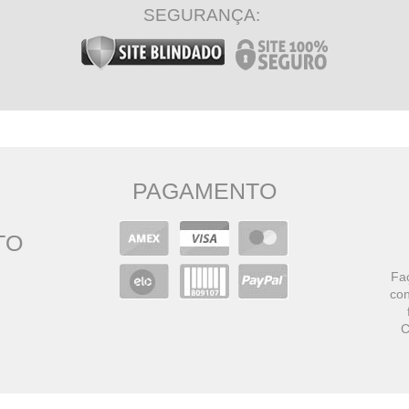
SEGURANÇA:
PAGAMENTO
TO
Faç
con
C