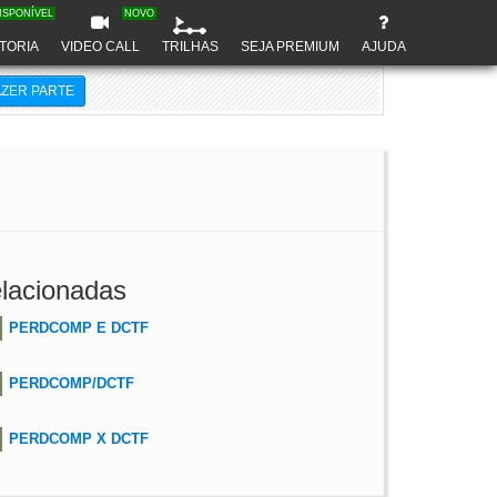
ISPONÍVEL
NOVO
TORIA
VIDEO CALL
TRILHAS
SEJA PREMIUM
AJUDA
AZER PARTE
lacionadas
PERDCOMP E DCTF
PERDCOMP/DCTF
PERDCOMP X DCTF