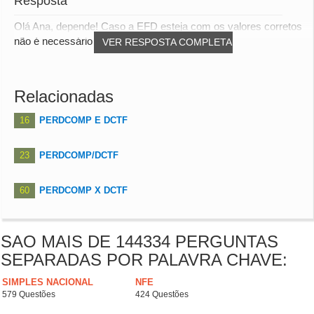
Resposta
Olá Ana, depende! Caso a EFD esteja com os valores corretos
não é necessário, mas se a EFD contem os...
VER RESPOSTA COMPLETA
Relacionadas
16
PERDCOMP E DCTF
23
PERDCOMP/DCTF
60
PERDCOMP X DCTF
SAO MAIS DE 144334 PERGUNTAS
SEPARADAS POR PALAVRA CHAVE:
SIMPLES NACIONAL
NFE
579 Questões
424 Questões