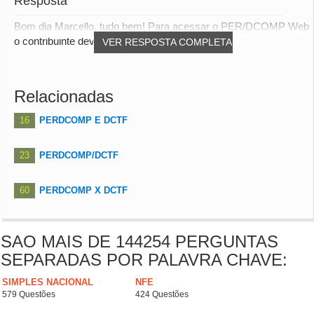
Resposta
Bom dia Marcello, tudo bem! Para acessar o PER/DCOMP Web
o contribuinte deverá acessar o Portal e-CA...
VER RESPOSTA COMPLETA
Relacionadas
16
PERDCOMP E DCTF
23
PERDCOMP/DCTF
60
PERDCOMP X DCTF
SAO MAIS DE 144254 PERGUNTAS
SEPARADAS POR PALAVRA CHAVE:
SIMPLES NACIONAL
NFE
579 Questões
424 Questões