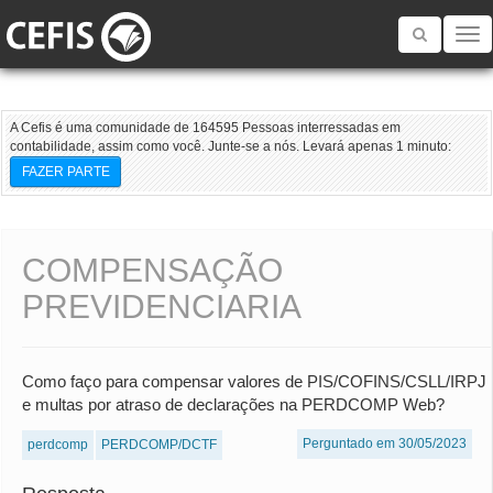
Toggle
navigatio
A Cefis é uma comunidade de 164595 Pessoas interressadas em
contabilidade, assim como você. Junte-se a nós. Levará apenas 1 minuto:
FAZER PARTE
COMPENSAÇÃO
PREVIDENCIARIA
Como faço para compensar valores de PIS/COFINS/CSLL/IRPJ
e multas por atraso de declarações na PERDCOMP Web?
Perguntado em 30/05/2023
perdcomp
PERDCOMP/DCTF