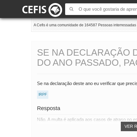
A Cefis é uma comunidade de 164587 Pessoas interressadas e
SE NA DECLARAÇÃO D
DO ANO PASSADO, PA
Se na declaração deste ano eu verificar que precis
IRPF
Resposta
Não. A multa é aplicada aos casos de atraso no en
VER 