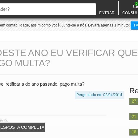
D
ENTRAR
CONSUL
m contabilidade, assim como você. Junte-se a nós. Levará apenas 1 minuto:
F
ESTE ANO EU VERIFICAR QUE 
GO MULTA?
ei retificar a do ano passado, pago multa?
Re
Perguntado em 02/04/2014
27
21
vio.
RESPOSTA COMPLETA
18