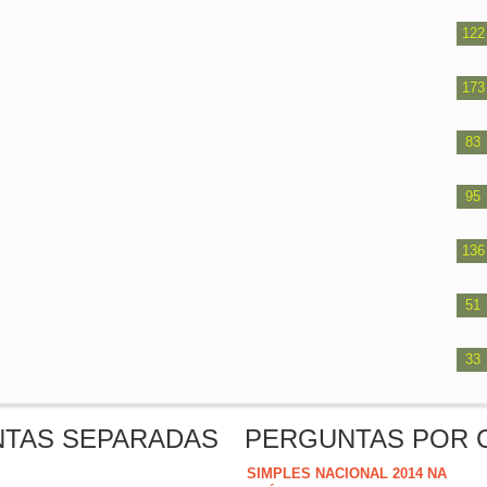
122
173
83
95
136
51
33
NTAS SEPARADAS
PERGUNTAS POR 
SIMPLES NACIONAL 2014 NA