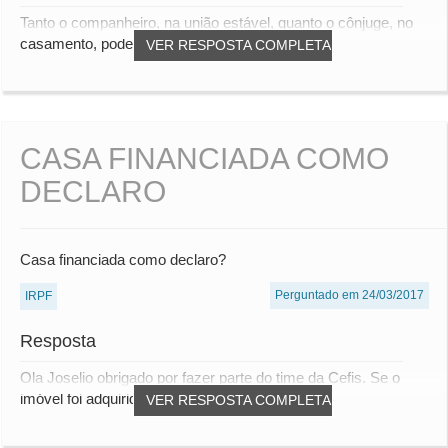
Tanto o companheiro, na união estável, quanto o cônjuge, no
casamento, podem ser incluídos como depe...
VER RESPOSTA COMPLETA
CASA FINANCIADA COMO
DECLARO
Casa financiada como declaro?
Perguntado em 24/03/2017
IRPF
Resposta
Ola Joselio obrigado por fazer parte do time da Cefis. Se o
imóvel foi adquirido em 2016, deverá ser...
VER RESPOSTA COMPLETA