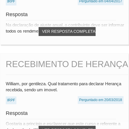
Perguntado em 04/04/2017
IRPF
Resposta
Na declaração de ajuste anual, o contribuinte deve ser informar
todos os rendimentos captados no ano...
VER RESPOSTA COMPLETA
RECEBIMENTO DE HERANÇA
William, por gentileza. Qual tratamento para declarar Herança
recebida, sendo um imovel.
Perguntado em 20/03/2018
IRPF
Resposta
Gostaria a principio e esclarecer que este curso e referente a