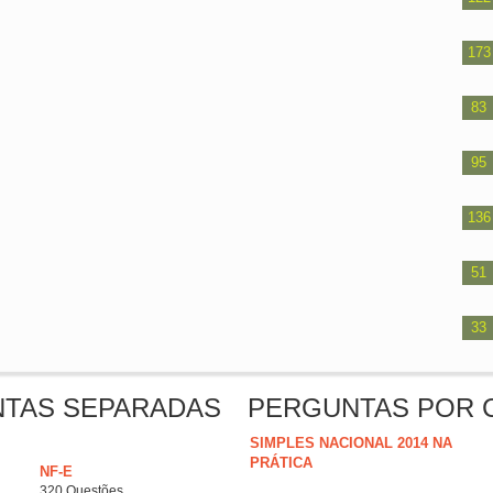
173
83
95
136
51
33
NTAS SEPARADAS
PERGUNTAS POR 
SIMPLES NACIONAL 2014 NA
PRÁTICA
NF-E
320 Questões