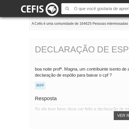
A Cefis é uma comunidade de 164625 Pessoas interressadas e
DECLARAÇÃO DE ESPÓ
boa noite profª. Magna, um contribuinte isento de
declaração de espólio para baixar o cpf ?
IRPF
Resposta
Se ele tiver bens deve ser feito a declaração de inic
VER 