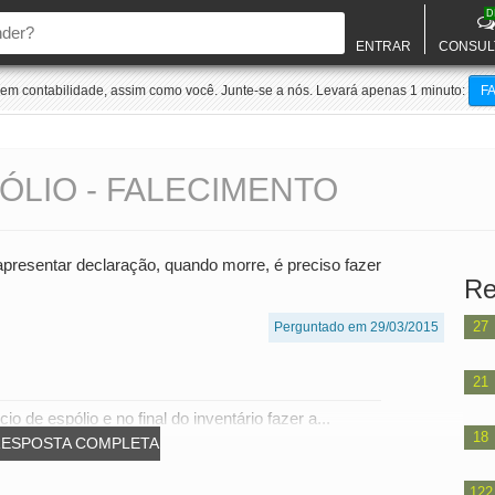
D
ENTRAR
CONSUL
m contabilidade, assim como você. Junte-se a nós. Levará apenas 1 minuto:
F
LIO - FALECIMENTO
 apresentar declaração, quando morre, é preciso fazer
Re
27
Perguntado em 29/03/2015
21
io de espólio e no final do inventário fazer a...
18
RESPOSTA COMPLETA
122