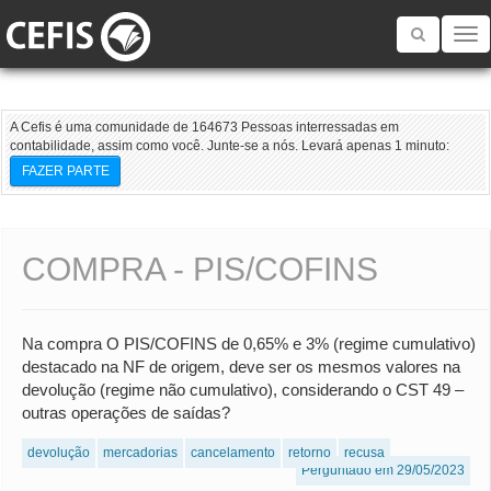
Toggle
navigatio
A Cefis é uma comunidade de 164673 Pessoas interressadas em
contabilidade, assim como você. Junte-se a nós. Levará apenas 1 minuto:
FAZER PARTE
COMPRA - PIS/COFINS
Na compra O PIS/COFINS de 0,65% e 3% (regime cumulativo)
destacado na NF de origem, deve ser os mesmos valores na
devolução (regime não cumulativo), considerando o CST 49 –
outras operações de saídas?
devolução
mercadorias
cancelamento
retorno
recusa
Perguntado em 29/05/2023