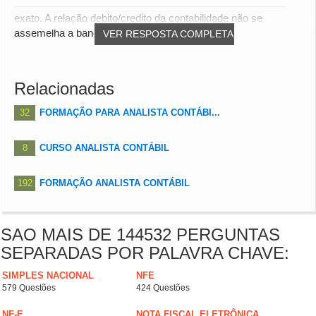
exato. A relação debito/credito da contabilidade não se
assemelha a bancaria.
VER RESPOSTA COMPLETA
Relacionadas
32
FORMAÇÃO PARA ANALISTA CONTÁBI...
8
CURSO ANALISTA CONTÁBIL
192
FORMAÇÃO ANALISTA CONTÁBIL
SAO MAIS DE 144532 PERGUNTAS
SEPARADAS POR PALAVRA CHAVE:
SIMPLES NACIONAL
NFE
579 Questões
424 Questões
NF-E
NOTA FISCAL ELETRÔNICA