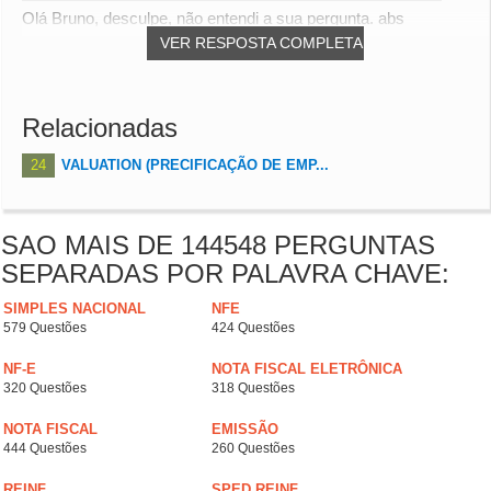
Olá Bruno, desculpe, não entendi a sua pergunta. abs
VER RESPOSTA COMPLETA
Relacionadas
24
VALUATION (PRECIFICAÇÃO DE EMP...
SAO MAIS DE 144548 PERGUNTAS
SEPARADAS POR PALAVRA CHAVE:
SIMPLES NACIONAL
NFE
579 Questões
424 Questões
NF-E
NOTA FISCAL ELETRÔNICA
320 Questões
318 Questões
NOTA FISCAL
EMISSÃO
444 Questões
260 Questões
REINF
SPED REINF