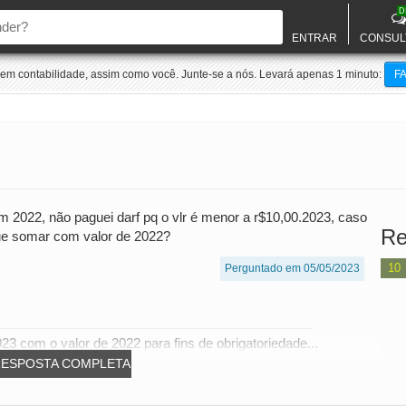
D
ENTRAR
CONSUL
m contabilidade, assim como você. Junte-se a nós. Levará apenas 1 minuto:
F
r em 2022, não paguei darf pq o vlr é menor a r$10,00.2023, caso
Re
 que somar com valor de 2022?
10
Perguntado em 05/05/2023
3 com o valor de 2022 para fins de obrigatoriedade...
RESPOSTA COMPLETA