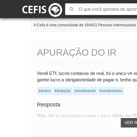
A Cefis é uma comunidade de 164651 Pessoas interressadas e
APURAÇÃO DO IR
Vendi ETf, lucrei centavos de real, foi o único vl
ganhe lucro a obrigatoriedade de pagar ir, tenho
tributos
tributação
investimento
investimentos
Resposta
Não, não é necessário somar o lucro obtido em 202
VER 