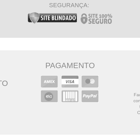
SEGURANÇA:
PAGAMENTO
TO
Faç
con
C