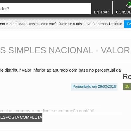
D
ENTRAR
CONSUL
m contabilidade, assim como você. Junte-se a nós. Levará apenas 1 minuto:
F
S SIMPLES NACIONAL - VALOR
distribuir valor inferior ao apurado com base no percentual da
Re
18
Perguntado em 29/03/2018
 precisa comprovar mediante escrituração contábil.
RESPOSTA COMPLETA