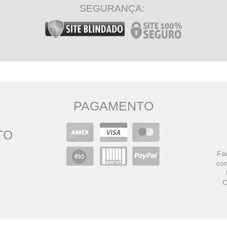
SEGURANÇA:
PAGAMENTO
TO
Faç
con
C