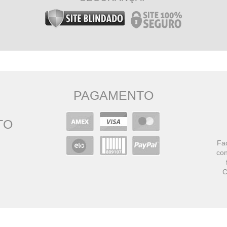
PAGAMENTO
TO
Faç
con
C