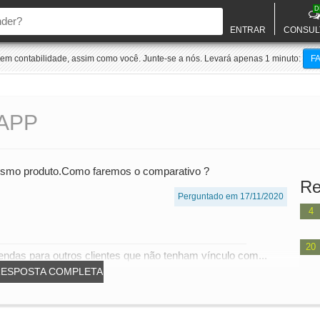
D
ENTRAR
CONSUL
m contabilidade, assim como você. Junte-se a nós. Levará apenas 1 minuto:
F
APP
mesmo produto.Como faremos o comparativo ?
Re
Perguntado em 17/11/2020
4
20
ndas para outros clientes que não tenham vínculo com...
RESPOSTA COMPLETA