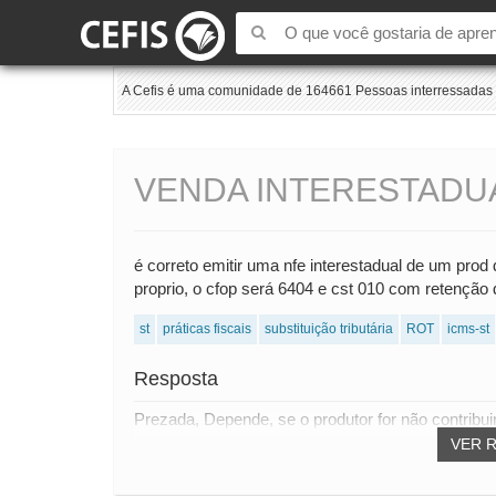
A Cefis é uma comunidade de 164661 Pessoas interressadas e
VENDA INTERESTADU
é correto emitir uma nfe interestadual de um prod 
proprio, o cfop será 6404 e cst 010 com retençã
st
práticas fiscais
substituição tributária
ROT
icms-st
Resposta
Prezada, Depende, se o produtor for não contribuin
VER 