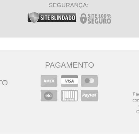
SEGURANÇA:
PAGAMENTO
TO
Faç
con
C