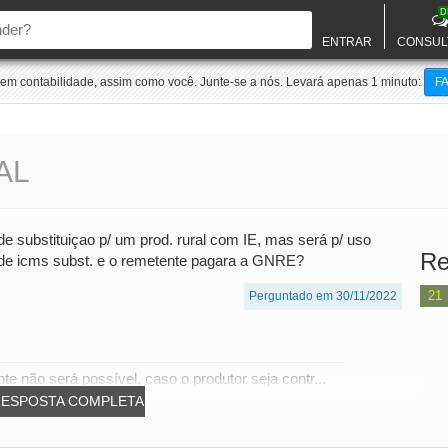
D
ENTRAR
CONSUL
m contabilidade, assim como você. Junte-se a nós. Levará apenas 1 minuto:
F
AL
de substituiçao p/ um prod. rural com IE, mas será p/ uso
Re
o de icms subst. e o remetente pagara a GNRE?
21
Perguntado em 30/11/2022
te não será possível, caso o produtor seja contr...
RESPOSTA COMPLETA