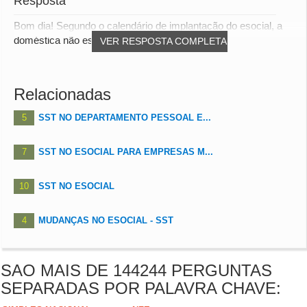
Resposta
Bom dia! Segundo o calendário de implantação do esocial, a
doméstica não está obrigada.
VER RESPOSTA COMPLETA
Relacionadas
5
SST NO DEPARTAMENTO PESSOAL E...
7
SST NO ESOCIAL PARA EMPRESAS M...
10
SST NO ESOCIAL
4
MUDANÇAS NO ESOCIAL - SST
SAO MAIS DE 144244 PERGUNTAS
SEPARADAS POR PALAVRA CHAVE: