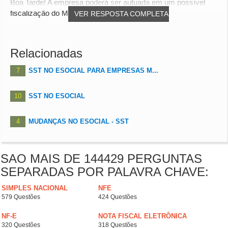
Boa Tarde! A empresa poderá ser autuada em um possível
fiscalização do MTE
VER RESPOSTA COMPLETA
Relacionadas
7
SST NO ESOCIAL PARA EMPRESAS M...
10
SST NO ESOCIAL
4
MUDANÇAS NO ESOCIAL - SST
SAO MAIS DE 144429 PERGUNTAS
SEPARADAS POR PALAVRA CHAVE:
SIMPLES NACIONAL
NFE
579 Questões
424 Questões
NF-E
NOTA FISCAL ELETRÔNICA
320 Questões
318 Questões