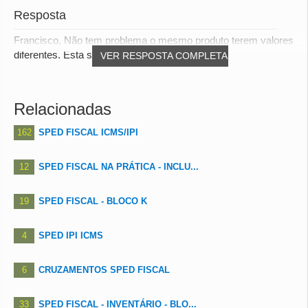
Resposta
Francisco, Não tem problema o mesmo produto terem valores
diferentes. Esta situação é comum, prin...
VER RESPOSTA COMPLETA
Relacionadas
162
SPED FISCAL ICMS/IPI
12
SPED FISCAL NA PRÁTICA - INCLU...
19
SPED FISCAL - BLOCO K
4
SPED IPI ICMS
6
CRUZAMENTOS SPED FISCAL
33
SPED FISCAL - INVENTÁRIO - BLO...