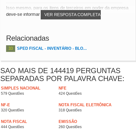
Isso mesmo, para os itens de terceiros em poder da empresa
deve-se informar os produtos e também o t...
VER RESPOSTA COMPLETA
Relacionadas
33
SPED FISCAL - INVENTÁRIO - BLO...
SAO MAIS DE 144419 PERGUNTAS
SEPARADAS POR PALAVRA CHAVE:
SIMPLES NACIONAL
NFE
579 Questões
424 Questões
NF-E
NOTA FISCAL ELETRÔNICA
320 Questões
318 Questões
NOTA FISCAL
EMISSÃO
444 Questões
260 Questões