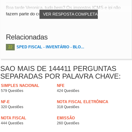
Boa tarde Veronica, tudo bem? Os impostos ICMS e ipi não
fazem parte do custo da entrada, ou seja,...
VER RESPOSTA COMPLETA
Relacionadas
22
SPED FISCAL - INVENTÁRIO - BLO...
SAO MAIS DE 144411 PERGUNTAS
SEPARADAS POR PALAVRA CHAVE:
SIMPLES NACIONAL
NFE
579 Questões
424 Questões
NF-E
NOTA FISCAL ELETRÔNICA
320 Questões
318 Questões
NOTA FISCAL
EMISSÃO
444 Questões
260 Questões