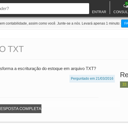
D
ENTRAR
CONSUL
m contabilidade, assim como você. Junte-se a nós. Levará apenas 1 minuto:
F
O TXT
ansforma a escrituração do estoque em arquivo TXT?
Re
Perguntado em 21/03/2016
33
RESPOSTA COMPLETA