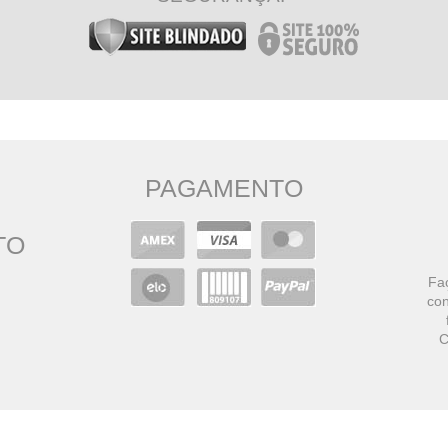
PAGAMENTO
TO
Faç
con
C