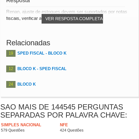
Resposta
Renan, ajuste de estoques devem ser suportados por notas
fiscais, verificar a legislação específica...
VER RESPOSTA COMPLETA
Relacionadas
19
SPED FISCAL - BLOCO K
12
BLOCO K - SPED FISCAL
24
BLOCO K
SAO MAIS DE 144545 PERGUNTAS
SEPARADAS POR PALAVRA CHAVE:
SIMPLES NACIONAL
NFE
579 Questões
424 Questões