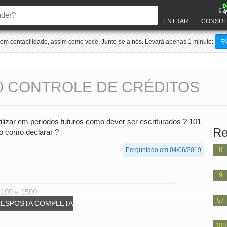
D
ENTRAR
CONSUL
m contabilidade, assim como você. Junte-se a nós. Levará apenas 1 minuto:
F
00 CONTROLE DE CRÉDITOS
ilizar em periodos futuros como dever ser escriturados ? 101
Re
o como declarar ?
8
Perguntado em 04/06/2019
9
1100 e 1500
57
RESPOSTA COMPLETA
109