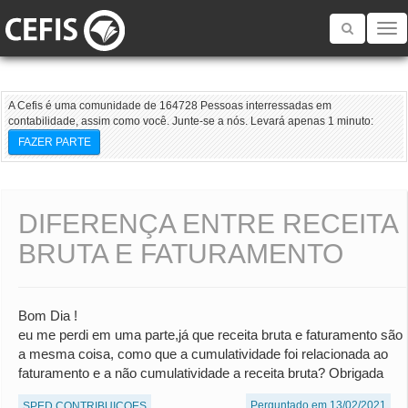
Toggle
navigatio
A Cefis é uma comunidade de 164728 Pessoas interressadas em
contabilidade, assim como você. Junte-se a nós. Levará apenas 1 minuto:
FAZER PARTE
DIFERENÇA ENTRE RECEITA
BRUTA E FATURAMENTO
Bom Dia !
eu me perdi em uma parte,já que receita bruta e faturamento são
a mesma coisa, como que a cumulatividade foi relacionada ao
faturamento e a não cumulatividade a receita bruta? Obrigada
Perguntado em 13/02/2021
SPED CONTRIBUICOES