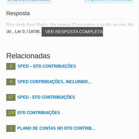
Resposta
Boa tarde Ana Maria, No regime Cumulativo a lei diz assim: Art.
3o , Lei 9.718/98, O faturamento...
VER RESPOSTA COMPLETA
Relacionadas
8
SPED – EFD CONTRIBUIÇÕES
9
SPED CONTRIBUIÇÕES, INCLUINDO...
57
SPED - EFD CONTRIBUIÇÕES
109
EFD CONTRIBUIÇÕES
1
PLANO DE CONTAS NO EFD CONTRIB...