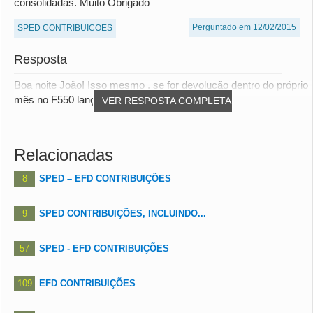
consolidadas. Muito Obrigado
Perguntado em 12/02/2015
SPED CONTRIBUICOES
Resposta
Boa noite João! Isso mesmo , se for devolução dentro do próprio
mês no F550 lança o valor da devoluç...
VER RESPOSTA COMPLETA
Relacionadas
8
SPED – EFD CONTRIBUIÇÕES
9
SPED CONTRIBUIÇÕES, INCLUINDO...
57
SPED - EFD CONTRIBUIÇÕES
109
EFD CONTRIBUIÇÕES