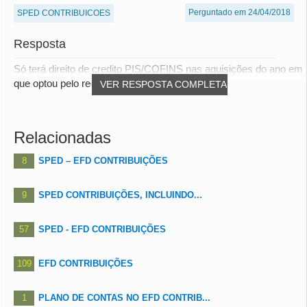
Perguntado em 24/04/2018
SPED CONTRIBUICOES
Resposta
Só terá direito de credito PIS/COFINS nas aquisições do ano em
que optou pelo regime não cumulativ...
VER RESPOSTA COMPLETA
Relacionadas
8
SPED – EFD CONTRIBUIÇÕES
9
SPED CONTRIBUIÇÕES, INCLUINDO...
57
SPED - EFD CONTRIBUIÇÕES
109
EFD CONTRIBUIÇÕES
1
PLANO DE CONTAS NO EFD CONTRIB...