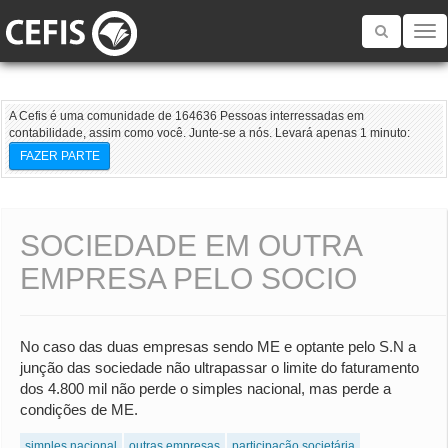
Toggle
navigatio
A Cefis é uma comunidade de 164636 Pessoas interressadas em
contabilidade, assim como você. Junte-se a nós. Levará apenas 1 minuto:
FAZER PARTE
SOCIEDADE EM OUTRA
EMPRESA PELO SOCIO
No caso das duas empresas sendo ME e optante pelo S.N a
junção das sociedade não ultrapassar o limite do faturamento
dos 4.800 mil não perde o simples nacional, mas perde a
condições de ME.
simples nacional
outras empresas
participação societária