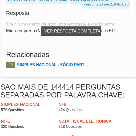
Perguntado em 21/04/2023
Resposta
Ola No momento de abrir uma empresa, a opção entre
Microempresa (ME) e Empresa de Pequeno Porte (EP...
VER RESPOSTA COMPLETA
Relacionadas
26
SIMPLES NACIONAL - SÓCIO PARTI...
SAO MAIS DE 144414 PERGUNTAS
SEPARADAS POR PALAVRA CHAVE:
SIMPLES NACIONAL
NFE
579 Questões
424 Questões
NF-E
NOTA FISCAL ELETRÔNICA
320 Questões
318 Questões