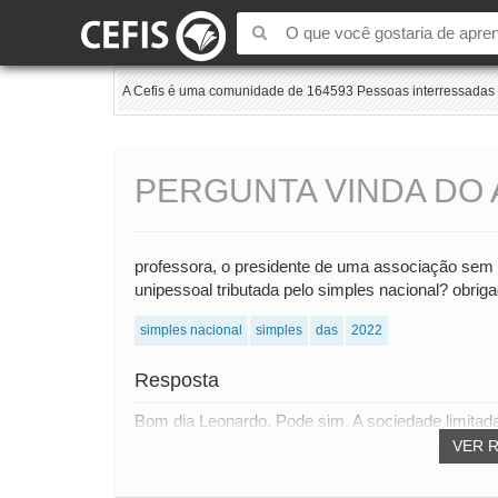
A Cefis é uma comunidade de 164593 Pessoas interressadas e
PERGUNTA VINDA DO 
professora, o presidente de uma associação sem f
unipessoal tributada pelo simples nacional? obrig
simples nacional
simples
das
2022
Resposta
Bom dia Leonardo. Pode sim. A sociedade limitada
VER 