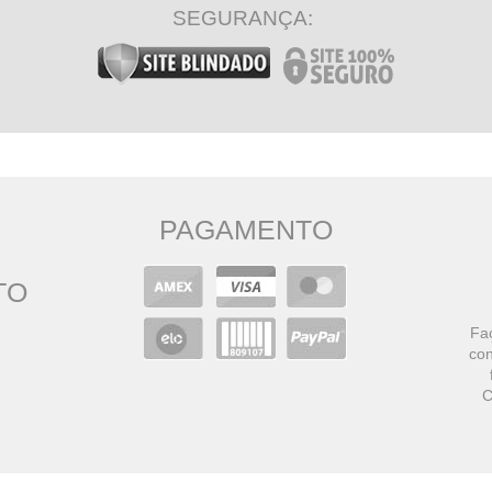
SEGURANÇA:
PAGAMENTO
TO
Faç
con
C