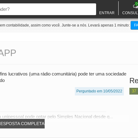
D
ENTRAR
CONSUL
m contabilidade, assim como você. Junte-se a nós. Levará apenas 1 minuto:
F
APP
ins lucrativos (uma rádio comunitária) pode ter uma sociedade
Re
ado
37
Perguntado em 10/05/2022
 unipessoal pode optar pelo Simples Nacional desde q...
RESPOSTA COMPLETA