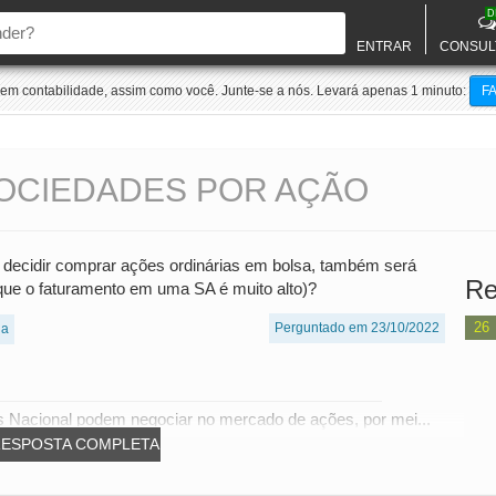
D
ENTRAR
CONSUL
m contabilidade, assim como você. Junte-se a nós. Levará apenas 1 minuto:
F
SOCIEDADES POR AÇÃO
 decidir comprar ações ordinárias em bolsa, também será
Re
 que o faturamento em uma SA é muito alto)?
26
Perguntado em 23/10/2022
ia
 Nacional podem negociar no mercado de ações, por mei...
RESPOSTA COMPLETA