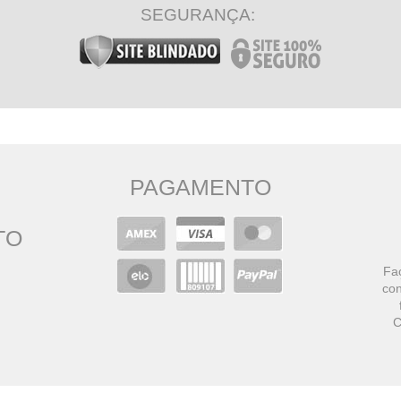
SEGURANÇA:
PAGAMENTO
TO
Faç
con
C