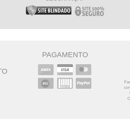
PAGAMENTO
TO
Faç
con
C