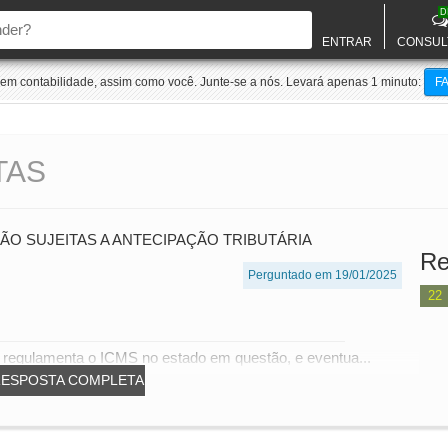
D
ENTRAR
CONSUL
m contabilidade, assim como você. Junte-se a nós. Levará apenas 1 minuto:
F
TAS
O SUJEITAS A ANTECIPAÇÃO TRIBUTÁRIA
Re
Perguntado em 19/01/2025
22
e regulamenta o ICMS no estado em questão, e eventua...
RESPOSTA COMPLETA