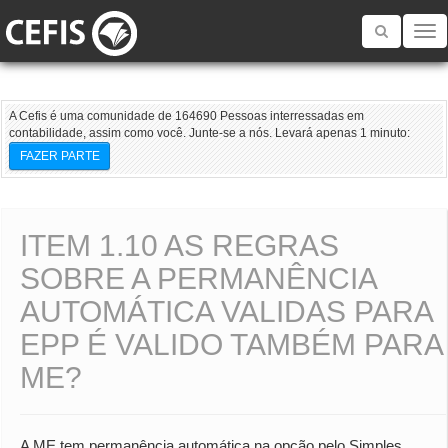
Toggle
navigatio
A Cefis é uma comunidade de 164690 Pessoas interressadas em
contabilidade, assim como você. Junte-se a nós. Levará apenas 1 minuto:
FAZER PARTE
ITEM 1.10 AS REGRAS
SOBRE A PERMANÊNCIA
AUTOMÁTICA VALIDAS PARA
EPP É VALIDO TAMBÉM PARA
ME?
A ME tem permanência automática na opção pelo Simples