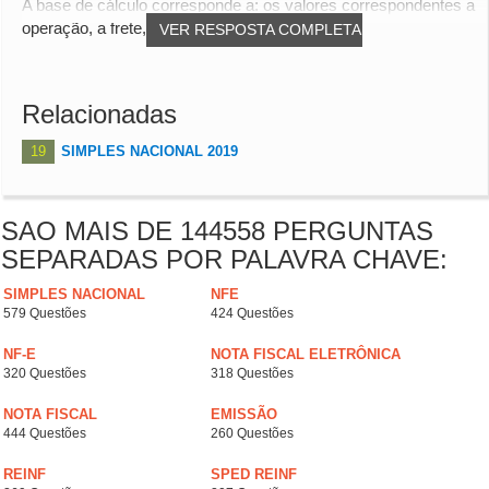
A base de cálculo corresponde a: os valores correspondentes a
operação, a frete, carreto, seguro, im...
VER RESPOSTA COMPLETA
Relacionadas
19
SIMPLES NACIONAL 2019
SAO MAIS DE 144558 PERGUNTAS
SEPARADAS POR PALAVRA CHAVE:
SIMPLES NACIONAL
NFE
579 Questões
424 Questões
NF-E
NOTA FISCAL ELETRÔNICA
320 Questões
318 Questões
NOTA FISCAL
EMISSÃO
444 Questões
260 Questões
REINF
SPED REINF