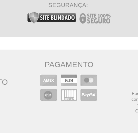
SEGURANÇA:
PAGAMENTO
TO
Faç
con
C