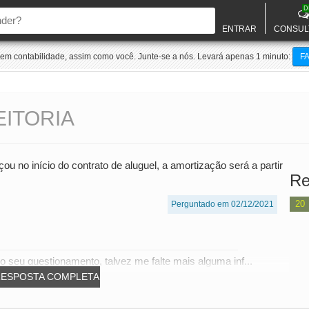
D
ENTRAR
CONSUL
m contabilidade, assim como você. Junte-se a nós. Levará apenas 1 minuto:
F
ITORIA
 no início do contrato de aluguel, a amortização será a partir
Re
20
Perguntado em 02/12/2021
 seu questionamento, talvez me falte mais alguma inf...
RESPOSTA COMPLETA