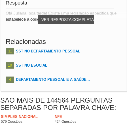
Resposta
Olá Juliana, boa tarde! Existe uma legislação especifica que
estabelece a obrigatoriedade da realiza...
VER RESPOSTA COMPLETA
Relacionadas
11
SST NO DEPARTAMENTO PESSOAL
10
SST NO ESOCIAL
4
DEPARTAMENTO PESSOAL E A SAÚDE...
SAO MAIS DE 144564 PERGUNTAS
SEPARADAS POR PALAVRA CHAVE:
SIMPLES NACIONAL
NFE
579 Questões
424 Questões