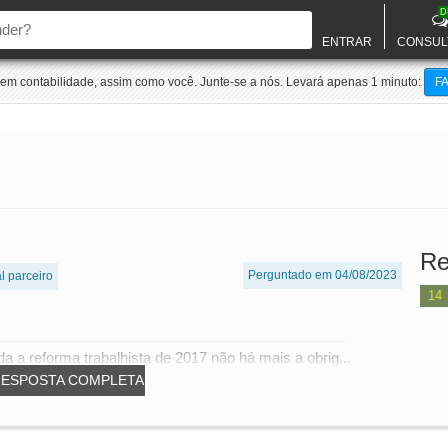
D
ENTRAR
CONSUL
m contabilidade, assim como você. Junte-se a nós. Levará apenas 1 minuto:
F
Re
Perguntado em 04/08/2023
al parceiro
14
 a reforma trabalhista de 2017 não há mais a obrig...
RESPOSTA COMPLETA