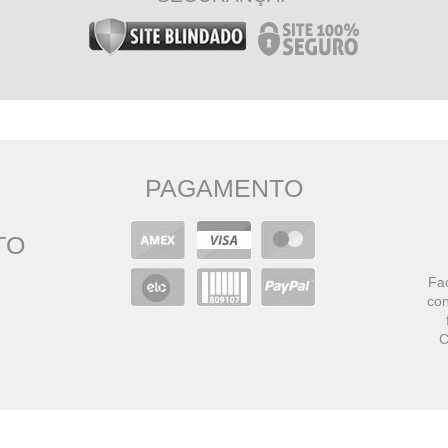
PAGAMENTO
TO
Faç
con
C