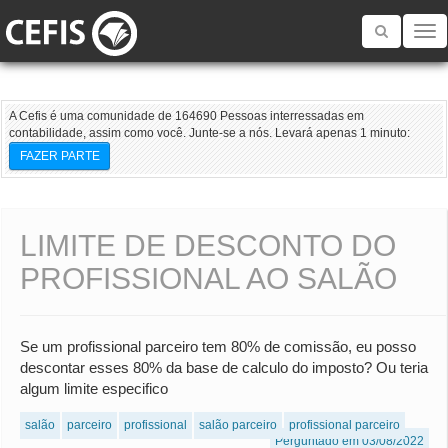
Toggle
navigatio
A Cefis é uma comunidade de 164690 Pessoas interressadas em
contabilidade, assim como você. Junte-se a nós. Levará apenas 1 minuto:
FAZER PARTE
LIMITE DE DESCONTO DO
PROFISSIONAL AO SALÃO
Se um profissional parceiro tem 80% de comissão, eu posso
descontar esses 80% da base de calculo do imposto? Ou teria
algum limite especifico
salão
parceiro
profissional
salão parceiro
profissional parceiro
Perguntado em 03/08/2022