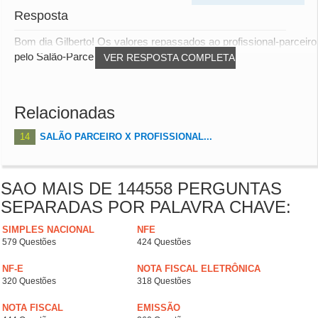
Resposta
Bom dia Gilberto! Os valores repassados ao profissional-parceiro
pelo Salão-Parceiro não compõem de...
VER RESPOSTA COMPLETA
Relacionadas
14
SALÃO PARCEIRO X PROFISSIONAL...
SAO MAIS DE 144558 PERGUNTAS
SEPARADAS POR PALAVRA CHAVE:
SIMPLES NACIONAL
NFE
579 Questões
424 Questões
NF-E
NOTA FISCAL ELETRÔNICA
320 Questões
318 Questões
NOTA FISCAL
EMISSÃO