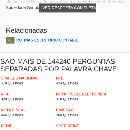
olá, bom dia! No cartório abrimos a empresa contábil chamada
Sociedade Simples (S/S). Sociedade...
VER RESPOSTA COMPLETA
Relacionadas
42
ROTINAS ESCRITÓRIO CONTÁBIL
SAO MAIS DE 144240 PERGUNTAS
SEPARADAS POR PALAVRA CHAVE:
SIMPLES NACIONAL
NFE
579 Questões
424 Questões
NF-E
NOTA FISCAL ELETRÔNICA
320 Questões
318 Questões
NOTA FISCAL
EMISSÃO
444 Questões
260 Questões
REINF
SPED REINF