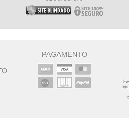
PAGAMENTO
TO
Faç
con
C